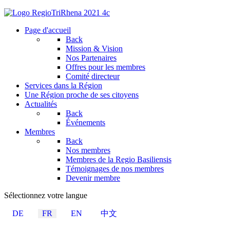
Page d'accueil
Back
Mission & Vision
Nos Partenaires
Offres pour les membres
Comité directeur
Services dans la Région
Une Région proche de ses citoyens
Actualités
Back
Événements
Membres
Back
Nos membres
Membres de la Regio Basiliensis
Témoignages de nos membres
Devenir membre
Sélectionnez votre langue
DE
FR
EN
中文