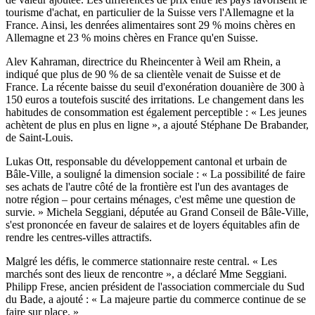
tourisme d'achat, en particulier de la Suisse vers l'Allemagne et la
France. Ainsi, les denrées alimentaires sont 29 % moins chères en
Allemagne et 23 % moins chères en France qu'en Suisse.
Alev Kahraman, directrice du Rheincenter à Weil am Rhein, a
indiqué que plus de 90 % de sa clientèle venait de Suisse et de
France. La récente baisse du seuil d'exonération douanière de 300 à
150 euros a toutefois suscité des irritations. Le changement dans les
habitudes de consommation est également perceptible : « Les jeunes
achètent de plus en plus en ligne », a ajouté Stéphane De Brabander,
de Saint-Louis.
Lukas Ott, responsable du développement cantonal et urbain de
Bâle-Ville, a souligné la dimension sociale : « La possibilité de faire
ses achats de l'autre côté de la frontière est l'un des avantages de
notre région – pour certains ménages, c'est même une question de
survie. » Michela Seggiani, députée au Grand Conseil de Bâle-Ville,
s'est prononcée en faveur de salaires et de loyers équitables afin de
rendre les centres-villes attractifs.
Malgré les défis, le commerce stationnaire reste central. « Les
marchés sont des lieux de rencontre », a déclaré Mme Seggiani.
Philipp Frese, ancien président de l'association commerciale du Sud
du Bade, a ajouté : « La majeure partie du commerce continue de se
faire sur place. »