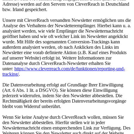
Adresse) werden auf den Servern von CleverReach in Deutschland
bzw. Irland gespeichert.
Unsere mit CleverReach versandten Newsletter ermöglichen uns die
Analyse des Verhaltens der Newsletterempfänger. Hierbei kann u. a.
analysiert werden, wie viele Empfänger die Newsletternachricht
geöffnet haben und wie oft welcher Link im Newsletter angeklickt
wurde. Mit Hilfe des sogenannten Conversion-Trackings kann
außerdem analysiert werden, ob nach Anklicken des Links im
Newsletter eine vorab definierte Aktion (z.B. Kauf eines Produkts
auf unserer Website) erfolgt ist. Weitere Informationen zur
Datenanalyse durch CleverReach-Newsletter erhalten Sie
unter:
https://www.cleverreach.com/de/funktionen/reporting-und-
tracking/
.
Die Datenverarbeitung erfolgt auf Grundlage Ihrer Einwilligung
(Art. 6 Abs. 1 lit. a DSGVO). Sie können diese Einwilligung
jederzeit widerrufen, indem Sie den Newsletter abbestellen. Die
Rechtmäßigkeit der bereits erfolgten Datenverarbeitungsvorgänge
bleibt vom Widerruf unberührt.
Wenn Sie keine Analyse durch CleverReach wollen, müssen Sie
den Newsletter abbestellen. Hierfür stellen wir in jeder
Newsletternachricht einen entsprechenden Link zur Verfügung. Des
Weiteren können Sie den Newsletter auch direkt auf der Website